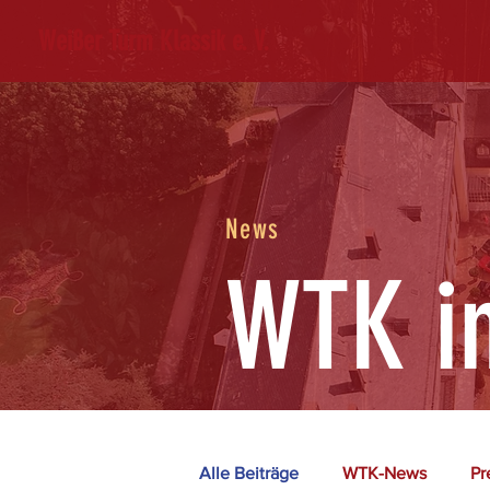
Weißer Turm Klassik e. V.
News
WTK in
Alle Beiträge
WTK-News
Pr