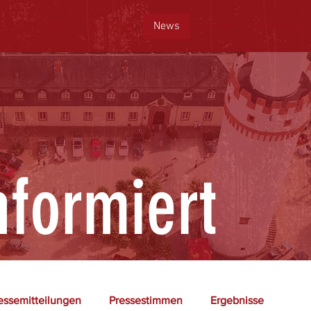
Start
Über uns
News
Rallyes
Nennung
formiert
essemitteilungen
Pressestimmen
Ergebnisse