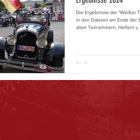
Die Ergebnisse der "Weißer T
in den Dateien am Ende der 
allen Teilnehmern, Helfern u
Weißer Turm Förderverein e.V. mit Unterstützung
ubs eine Benefiz Oldtimer Rallye rund um den
Schlosses.
Kont